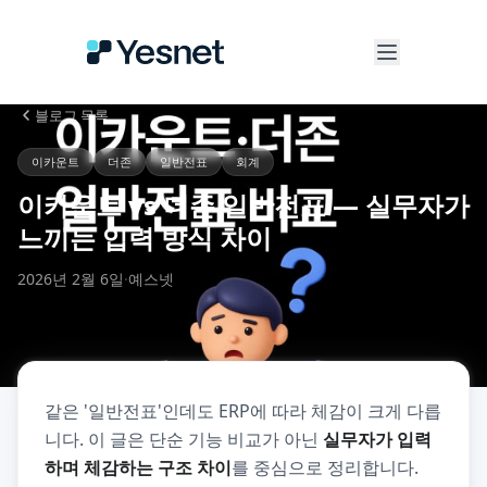
블로그
목록
이카운트
더존
일반전표
회계
이카운트 vs 더존 일반전표 — 실무자가
느끼는 입력 방식 차이
2026년 2월 6일
·
예스넷
같은 '일반전표'인데도 ERP에 따라 체감이 크게 다릅
니다. 이 글은 단순 기능 비교가 아닌
실무자가 입력
하며 체감하는 구조 차이
를 중심으로 정리합니다.