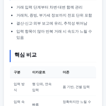
거래 입력 단계부터 차변·대변 함께 관리
거래처, 증빙, 부가세 정보까지 전표 단위 포함
결산·신고·외부 보고에 유리, 추적성 뛰어남
입력 항목이 많아 반복 거래 시 속도가 느릴 수
있음
핵심 비교
구분
이카운트
더존
입력 방
행 단위, 연속
폼 기반, 건별 입력
식
입력
입력 속
정확하지만 느릴 수
빠름